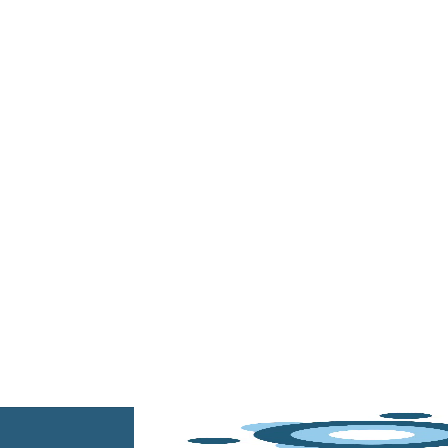
Inicio
/
Torquímetro y medición de par
/
Torquíme
Torquímetro e
Resumen
Resumen