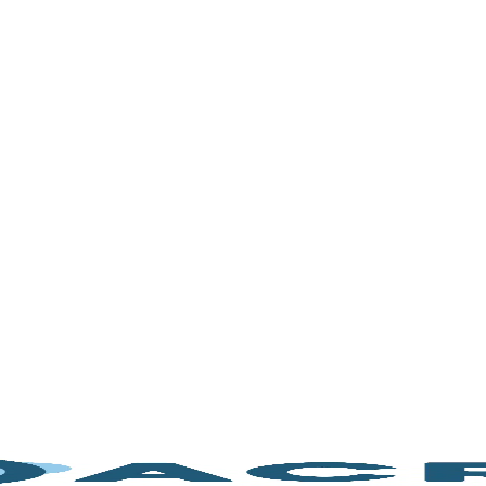
tros de mesa
/
Torquímetros
/ Torquímetro electrónico NAA
lectrónico NAA
Descripción
Descripción