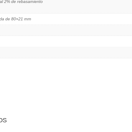
al 2% de rebasamiento
nada de 80×21 mm
os