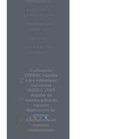
DIRECTO
ISO 6789
CALIBRACIÓN
COFRAC
Calibración
COFRAC trazable
🏆
a los estándares
nacionales
ISO/IEC 17025
Alquiler de
📦
nuestra gama de
equipos
Realización de
pruebas
🔬
directamente en
nuestras
instalaciones
Solicitar un
presupuesto