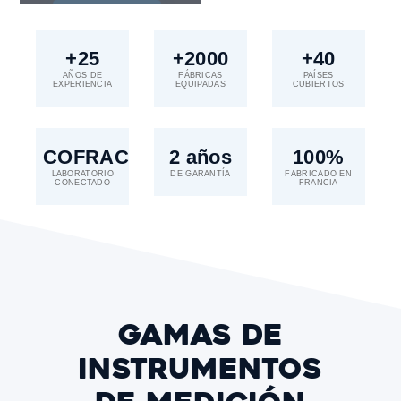
+25
+2000
+40
AÑOS DE
FÁBRICAS
PAÍSES
EXPERIENCIA
EQUIPADAS
CUBIERTOS
COFRAC
2 años
100%
LABORATORIO
DE GARANTÍA
FABRICADO EN
CONECTADO
FRANCIA
Gamas de
instrumentos