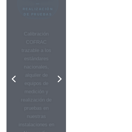
Calibración
COFRAC
trazable a los
estándares
nacionales,
alquiler de
equipos de
medición y
realización de
pruebas en
nuestras
instalaciones en
Normandía.
ALQUILER A
LARGO PLAZO
PRUEBAS EN