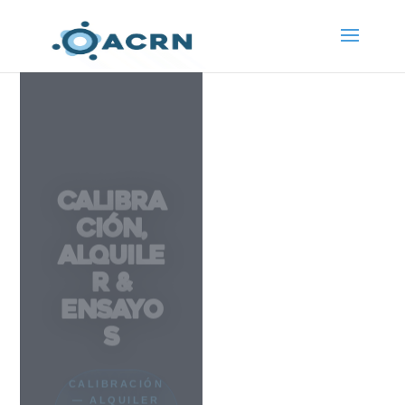
Calibra
ción,
Alquile
r &
Ensayo
s
CALIBRACIÓN
— ALQUILER
—
REALIZACIÓN
DE PRUEBAS