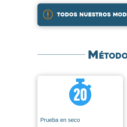
r
Todos nuestros mode
Métodos

Prueba en seco