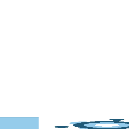
Comprobad
fugas por
Simplicidad y rend
Una caja de sellado está diseñada
requisitos más exigentes de las 
Solicitar una demostración