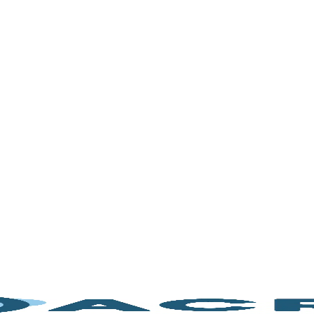
or de
 vacío
imiento
 para
cumplen los
pruebas de vacío.
Ver los modelos