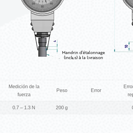
Medición de la
Erro
Peso
Error
fuerza
re
0.7 – 1.3 N
200 g