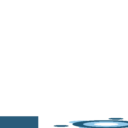
Inicio
/
Otros medios de control
/
Control dimensio
Medición de la 
Resumen
Resumen