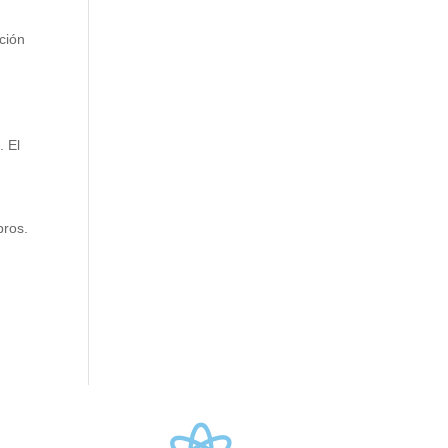
ción
. El
bros.