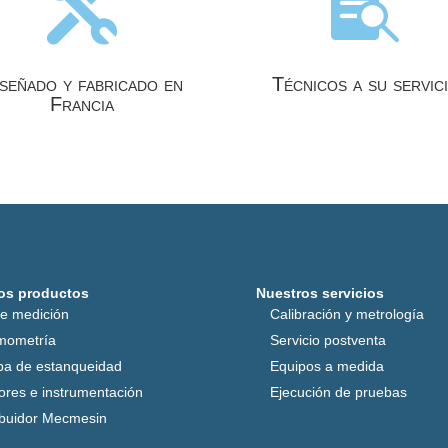


señado y fabricado en
Técnicos a su servic
Francia
os productos
Nuestros servicios
de medición
Calibración y metrología
mometría
Servicio postventa
ba de estanqueidad
Equipos a medida
ores e instrumentación
Ejecución de pruebas
ibuidor Mecmesin