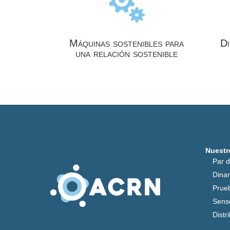

Máquinas sostenibles para
Di
una relación sostenible
Nuestr
Par 
Dina
Prue
Sens
Distr