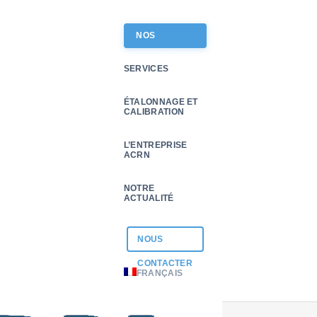
NOS
PRODUITS
SERVICES
ÉTALONNAGE ET
CALIBRATION
L’ENTREPRISE
ACRN
NOTRE
tex-I
ACTUALITÉ
NOUS
actez-nous
actez-nous
CONTACTER
FRANÇAIS