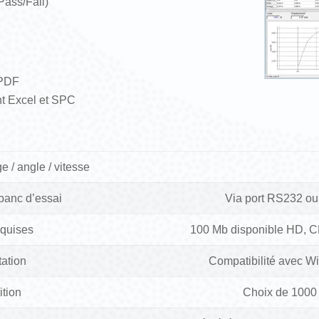
(Pass/Fail)
 PDF
nt Excel et SPC
 / angle / vitesse
banc d’essai
Via port RS232 ou 
equises
100 Mb disponible HD, 
tation
Compatibilité avec Wi
ition
Choix de 1000 