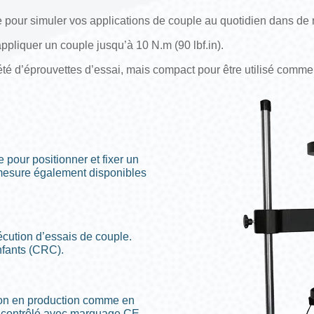
ace pour simuler vos applications de couple au quotidien dans de
pliquer un couple jusqu’à 10 N.m (90 lbf.in).
été d’éprouvettes d’essai, mais compact pour être utilisé comme
 pour positionner et fixer un
 mesure également disponibles
écution d’essais de couple.
nfants (CRC).
tion en production comme en
t contrôlé avec marquage CE