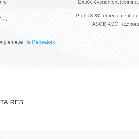
ire
Entrée évènement (commuta
Port RS232 (directement ou 
ées
ASCII) ASCII (Export
ouplemètre :
le Repeatork
taires
e