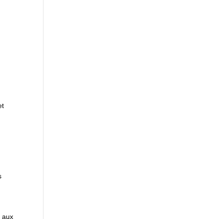
et
s
s aux