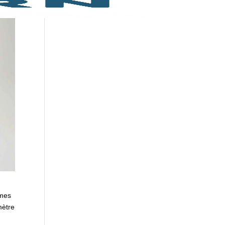
èmes
mètre