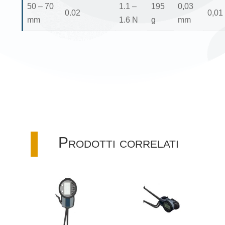
50 – 70
1.1 –
195
0,03
0.02
0,01
mm
1.6 N
g
mm
Prodotti correlati