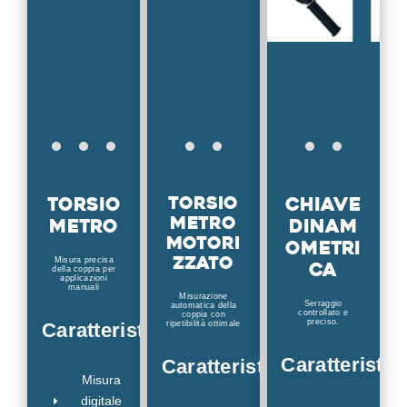
Torsio
Torsio
Chiave
metro
metro
dinam
motori
ometri
zzato
Misura precisa
ca
della coppia per
applicazioni
manuali
Misurazione
Serraggio
automatica della
controllato e
coppia con
preciso.
Caratteristiche
ripetibilità ottimale
Caratteristic
Caratteristiche
Misura
digitale
E