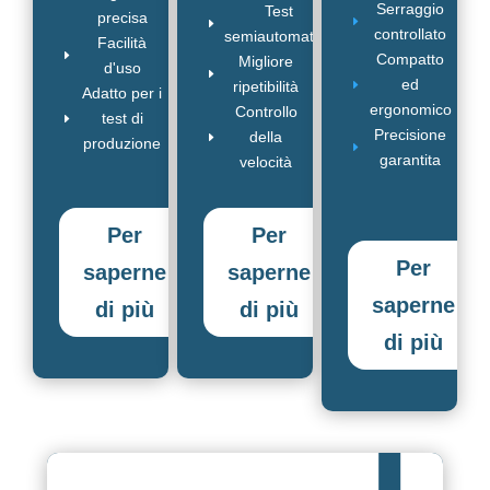
Serraggio
Test
precisa
E
E
controllato
semiautomatico
Facilità
E
Compatto
Migliore
d'uso
E
ed
E
ripetibilità
Adatto per i
ergonomico
Controllo
test di
E
Precisione
della
E
produzione
E
garantita
velocità
Per
Per
Per
saperne
saperne
saperne
di più
di più
di più