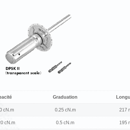
pacité
Graduation
Long
10 cN.m
0.25 cN.m
217
20 cN.m
0.5 cN.m
195