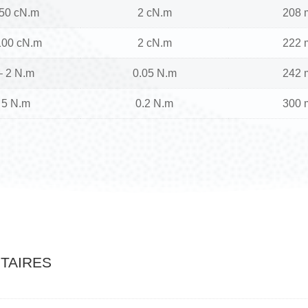
 50 cN.m
2 cN.m
208
100 cN.m
2 cN.m
222
– 2 N.m
0.05 N.m
242
 5 N.m
0.2 N.m
300
taires