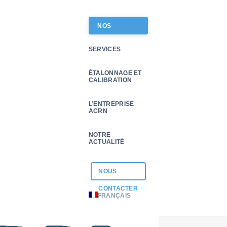
NOS
PRODUITS
SERVICES
ÉTALONNAGE ET
CALIBRATION
L’ENTREPRISE
ACRN
is dynamométrique DPSK
NOTRE
ACTUALITÉ
NOUS
actez-nous
actez-nous
CONTACTER
FRANÇAIS