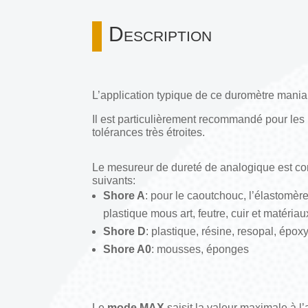
Description
L’application typique de ce duromètre maniab
Il est particulièrement recommandé pour le
tolérances très étroites.
Le mesureur de dureté de analogique est co
suivants:
Shore A
: pour le caoutchouc, l’élastomère
plastique mous art, feutre, cuir et matériau
Shore D
: plastique, résine, resopal, époxy
Shore A0
: mousses, éponges
Le
mode MAX
saisit la valeur maximale à l’