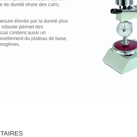
le de dureté shore des cuirs,
mesure élevée par la dureté plus
n robuste permet des
sai contient aussi un
nivellement du plateau de base,
omogènes.
taires